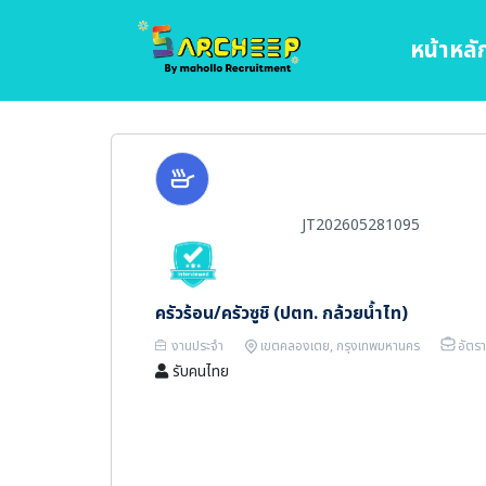
หน้าหลั
JT202605281095
ครัวร้อน/ครัวซูชิ (ปตท. กล้วยน้ำไท)
งานประจำ
เขตคลองเตย, กรุงเทพมหานคร
อัตรา
รับคนไทย