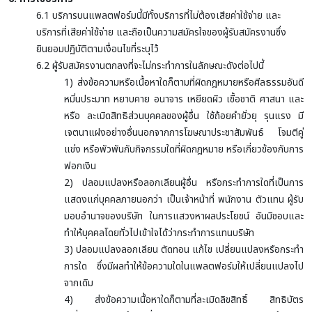
6.1 บริการบนแพลตฟอร์มนี้มีทั้งบริการที่ไม่ต้องเสียค่าใช้จ่าย และ
บริการที่เสียค่าใช้จ่าย และถือเป็นความสมัครใจของผู้รับสมัครงานซึ่ง
ยินยอมปฏิบัติตามเงื่อนไขที่ระบุไว้
6.2 ผู้รับสมัครงานตกลงที่จะไม่กระทำการในลักษณะดังต่อไปนี้
1) ส่งข้อความหรือเนื้อหาใดก็ตามที่ผิดกฎหมายหรือศีลธรรมอันดี
หมิ่นประมาท หยาบคาย อนาจาร เหยียดผิว เชื้อชาติ ศาสนา และ
หรือ ละเมิดสิทธิส่วนบุคคลของผู้อื่น ใช้ถ้อยคำยั่วยุ รุนแรง มี
เจตนาแฝงอย่างอื่นนอกจากการโฆษณาประชาสัมพันธ์ โจมตีคู่
แข่ง หรือพัวพันกับกิจกรรมใดที่ผิดกฎหมาย หรือเกี่ยวข้องกับการ
ฟอกเงิน
2) ปลอมแปลงหรือลอกเลียนผู้อื่น หรือกระทำการใดที่เป็นการ
แสดงแก่บุคคลภายนอกว่า เป็นเจ้าหน้าที่ พนักงาน ตัวแทน ผู้รับ
มอบอำนาจของบริษัท ในการแสวงหาผลประโยชน์ อันมิชอบและ
ทำให้บุคคลโดยทั่วไปเข้าใจได้ว่ากระทำการแทนบริษัท
3) ปลอมแปลงลอกเลียน ตัดทอน แก้ไข เปลี่ยนแปลงหรือกระทำ
การใด ซึ่งมีผลทำให้ข้อความใดในแพลตฟอร์มให้เปลี่ยนแปลงไป
จากเดิม
4) ส่งข้อความเนื้อหาใดก็ตามที่ละเมิดลิขสิทธิ์ สิทธิบัตร