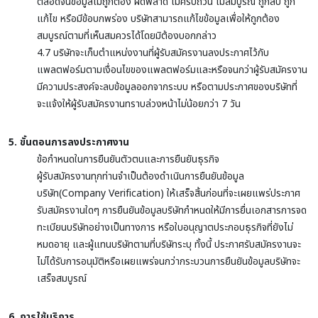
ตลอดจนข้อมูลไม่ถูกต้อง ผิดพลาด ไม่ครบถ้วน ไม่สมบูรณ์ ถูกลบ ถูก
แก้ไข หรือมีข้อบกพร่อง บริษัทสามารถแก้ไขข้อมูลเพื่อให้ถูกต้อง
สมบูรณ์ตามที่เห็นสมควรได้โดยมิต้องบอกกล่าว
4.7 บริษัทจะเก็บตำแหน่งงานที่ผู้รับสมัครงานลงประกาศไว้กับ
แพลตฟอร์มตามเงื่อนไขของแพลตฟอร์มและหรือจนกว่าผู้รับสมัครงาน
มีความประสงค์จะลบข้อมูลออกจากระบบ หรือตามประกาศของบริษัทที่
จะแจ้งให้ผู้รับสมัครงานทราบล่วงหน้าไม่น้อยกว่า 7 วัน
5. ขั้นตอนการลงประกาศงาน
ข้อกำหนดในการยืนยันตัวตนและการยืนยันธุรกิจ
ผู้รับสมัครงานทุกท่านจำเป็นต้องดำเนินการยืนยันข้อมูล
บริษัท(Company Verification) ให้เสร็จสิ้นก่อนที่จะเผยแพร่ประกาศ
รับสมัครงานใดๆ การยืนยันข้อมูลบริษัทกำหนดให้มีการยื่นเอกสารการจด
ทะเบียนบริษัทอย่างเป็นทางการ หรือใบอนุญาตประกอบธุรกิจที่ยังไม่
หมดอายุ และผู้แทนบริษัทตามที่บริษัทระบุ ทั้งนี้ ประกาศรับสมัครงานจะ
ไม่ได้รับการอนุมัติหรือเผยแพร่จนกว่ากระบวนการยืนยันข้อมูลบริษัทจะ
เสร็จสมบูรณ์
6. การใช้บริการ