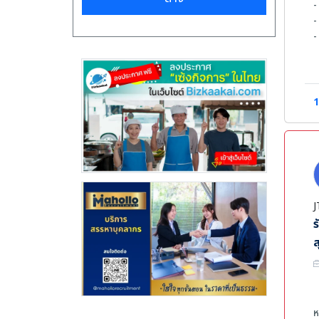
-
-
-
-
-
ค
1
-
-
-
J
ร
ส
ห