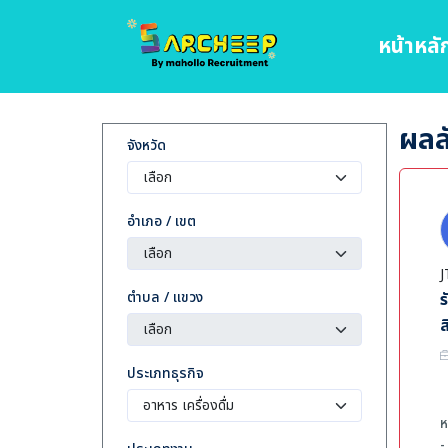
หน้าหลั
ผลลั
จังหวัด
อำเภอ / เขต
J
ตำบล / แขวง
ร
ส
ประเภทธุรกิจ
ห
-