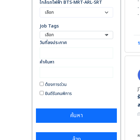
-
ใกล้รถไฟฟ้า BTS-MRT-ARL-SRT
-
-
-
Job Tags
-
เลือก
ค
วันที่ลงประกาศ
1
-
-
คำค้นหา
-
ต้องการด่วน
J
ยินดีรับคนพิการ
ร
ค้นหา
ห
ล้าง