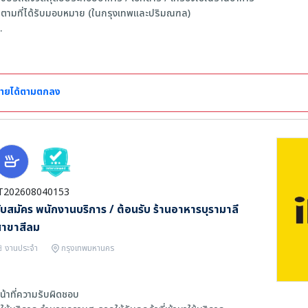
 ตามที่ได้รับมอบหมาย (ในกรุงเทพเเละปริมณฑล)
ุณสมบัติ
 สุขภาพร่างกายแข็งแรง สามารถยกของหนักได้
 พนักงานขับรถต้องมีใบขับขี่ถูกต้องตามกฎหมาย / ประสบการณ์ 1 ปีขึ้นไป
 พนักงานยกของไม่จำเป็นต้องมีประสบการณ์
ายได้ตามตกลง
 สามารถเข้างานเช้าได้ (06.00-15.00 น.), ทำงาน 6 วัน หยุด 1 วัน / สัปดาห์
T202608040153
ับสมัคร พนักงานบริการ / ต้อนรับ ร้านอาหารบุรามาลี
สาขาสีลม
งานประจำ
กรุงเทพมหานคร
น้าที่ความรับผิดชอบ