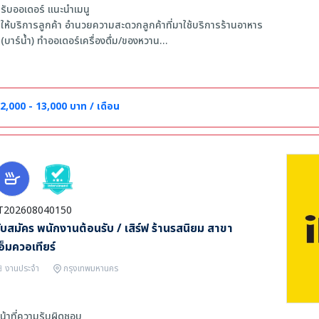
 รับออเดอร์ แนะนำเมนู
 ให้บริการลูกค้า อำนวยความสะดวกลูกค้าที่มาใช้บริการร้านอาหาร
 (บาร์น้ำ) ทำออเดอร์เครื่องดื่ม/ของหวาน
ุณสมบัติด
 มีทัศนคติที่ดีการทำงาน พร้อมเรียนรู้และพัฒนา
 ตรงต่อเวลา ซื่อสัตย์ ขยัน และมีความรับผิดชอบ
2,000 - 13,000 บาท / เดือน
 บุคลิกภาพดี พูดสุภาพ ยิ้มแย้มแจ่มใส มีใจรักงานบริการ
T202608040150
ับสมัคร พนักงานต้อนรับ / เสิร์ฟ ร้านรสนิยม สาขา
อ็มควอเทียร์
งานประจำ
กรุงเทพมหานคร
น้าที่ความรับผิดชอบ