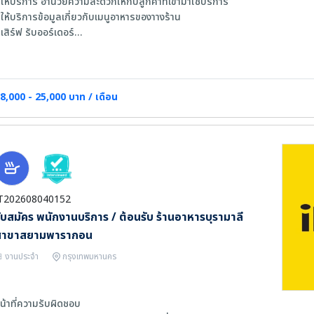
 ให้บริการ อำนวยความสะดวกให้กับลูกค้าที่เข้ามาใช้บริการ
 ให้บริการข้อมูลเกี่ยวกับเมนูอาหารของาางร้าน
 เสิร์ฟ รับออร์เดอร์
 ดูแลความสะอาดในโซนที่ตนเองรับผิดชอบ
 เฉพาะตำแหน่ง Receptionist : ต้อนรับลูกค้า ให้บริการข้อมูล นำลูกค้าเข้าร้าน
ุณสมบัติด้านความรู้และความสามารถ
8,000 - 25,000 บาท / เดือน
 มีประสบการณ์ด้านงานบริการในธุรกิจร้านอาหาร โรงแรม การบริการ หรือ อื่นๆที
 บุคลิกภาพดี มีใจรักบริการ
 สื่อสารภาษาอังกฤษได้พอใช้ - ดี
T202608040152
ับสมัคร พนักงานบริการ / ต้อนรับ ร้านอาหารบุรามาลี
สาขาสยามพารากอน
งานประจำ
กรุงเทพมหานคร
น้าที่ความรับผิดชอบ