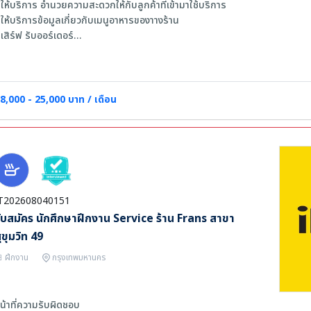
 ให้บริการ อำนวยความสะดวกให้กับลูกค้าที่เข้ามาใช้บริการ
 ให้บริการข้อมูลเกี่ยวกับเมนูอาหารของาางร้าน
 เสิร์ฟ รับออร์เดอร์
 ดูแลความสะอาดในโซนที่ตนเองรับผิดชอบ
 เฉพาะตำแหน่ง Receptionist : ต้อนรับลูกค้า ให้บริการข้อมูล นำลูกค้าเข้าร้าน
ุณสมบัติด้านความรู้และความสามารถ
8,000 - 25,000 บาท / เดือน
 มีประสบการณ์ด้านงานบริการในธุรกิจร้านอาหาร โรงแรม การบริการ หรือ อื่นๆที
 บุคลิกภาพดี มีใจรักบริการ
 สื่อสารภาษาอังกฤษได้พอใช้ - ดี
T202608040151
ับสมัคร นักศึกษาฝึกงาน Service ร้าน Frans สาขา
ุขุมวิท 49
ฝึกงาน
กรุงเทพมหานคร
น้าที่ความรับผิดชอบ