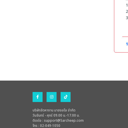
1
2
3
ค
1
2
1
3
4
5
แ
บริษัทจัดหางาน มาฮอลโล จำกัด
วันจันทร์ - ศุกร์ 09.00 น.-17.00 น.
ติดต่อ :
support@5archeep.com
โทร : 02-049-1050