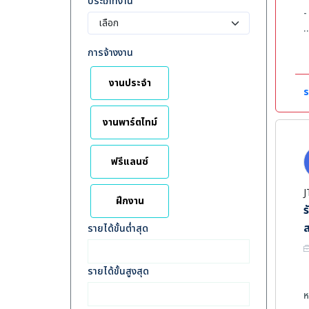
ประเภทงาน
-
ค
การจ้างงาน
-
-
งานประจำ
-
ร
-
งานพาร์ตไทม์
ฟรีแลนซ์
J
ฝึกงาน
ร
รายได้ขั้นต่ำสุด
รายได้ขั้นสูงสุด
ห