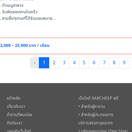
. ทำเมนูอาหาร
. รับผิดชอบงานในครัว
. งานอื่นๆตามที่ได้รับมอบหมาย
ุณสมบัติ
.เพศชาย - หญิง สัญชาติไทย อายุ 18-35 ปี
.วุฒิ ม.3 ขึ้นไปหรือ ปวช.เทียบเท่า ไม่จำเป็นต้องมีประสบการณ์
2,000 - 23,000 บาท / เดือน
.สามารถทำงานเป็นกะได้
.บุคลิกภาพและมนุษยสัมพันธ์ดี
‹
1
2
3
4
5
6
7
8
9
.มีความรับผิดชอบ ซื่อสัตย์ กระตือรือร้น สามารถเลือกทำงานสาขาใกล้บ้านได้
จ้งผลทันที***
หน้าหลัก
เว็บไซต์ 5ARCHEEP ฟรี
เกี่ยวกับเรา
• สำหรับผู้หางาน
คำถามที่พบบ่อย
• สำหรับผู้ประกอบการ
ติดต่อเรา
บริการสรรหาบุคลากร
แผนผังเว็บไซต์
• บริการครบวงจร (One Stop