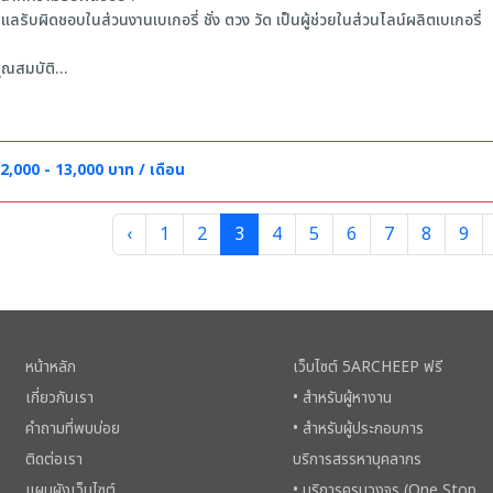
ูแลรับผิดชอบในส่วนงานเบเกอรี่ ชั่ง ตวง วัด เป็นผู้ช่วยในส่วนไลน์ผลิตเบเกอรี่
ุณสมบัติ
 มีทัศนคติที่ดีการทำงาน พร้อมเรียนรู้และพัฒนา
 ตรงต่อเวลา ซื่อสัตย์ ขยัน และมีความรับผิดชอบ
 สุขภาพร่างกายแข็งแรง
2,000 - 13,000 บาท / เดือน
‹
1
2
3
4
5
6
7
8
9
หน้าหลัก
เว็บไซต์ 5ARCHEEP ฟรี
เกี่ยวกับเรา
• สำหรับผู้หางาน
คำถามที่พบบ่อย
• สำหรับผู้ประกอบการ
ติดต่อเรา
บริการสรรหาบุคลากร
แผนผังเว็บไซต์
• บริการครบวงจร (One Stop