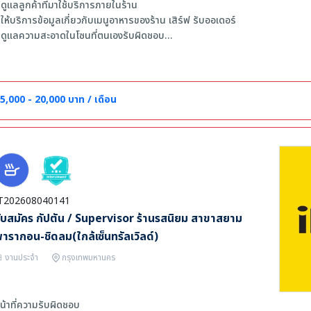
 ดูแลลูกค้าที่มาใช้บริการภายในร้าน
 ให้บริการข้อมูลเกี่ยวกับเมนูอาหารของร้าน เสิร์ฟ รับออเดอร์
 ดูแลความสะอาดในโซนที่ตนเองรับผิดชอบ
 งานอื่น ๆ ที่ได้รับมอบหมาย
ุณสมบัติ
 รับทุกเพศ, อายุ 20-37 ปี
5,000 - 20,000 บาท / เดือน
 มีทักษะในการสื่อสารที่ดีและรักในสายงานบริการ
 สามารถเริ่มงานได้ทันทีจะพิจารณาเป็นพิเศษ
T202608040141
ับสมัคร กัปตัน / Supervisor ร้านรสนิยม สาขาสยาม
ารากอน-ชิดลม(ใกล้เซ็นทรัลเวิลด์)
งานประจำ
กรุงเทพมหานคร
น้าที่ความรับผิดชอบ