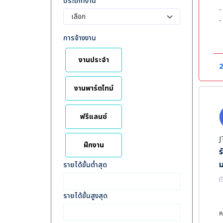
ประเภทงาน
-
-
-
การจ้างงาน
-
งานประจำ
ค
2
-
-
งานพาร์ตไทม์
-
-
ฟรีแลนซ์
-
J
ฝึกงาน
ร
ม
รายได้ขั้นต่ำสุด
รายได้ขั้นสูงสุด
ห