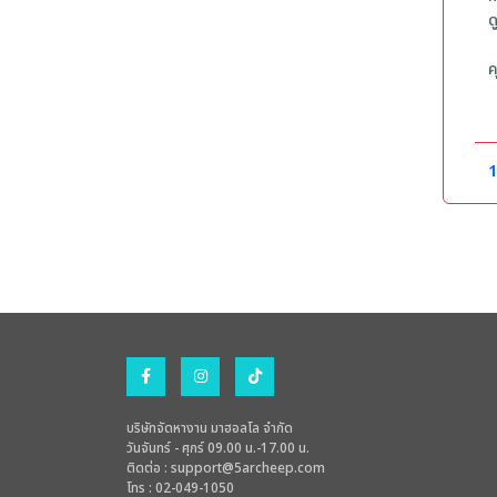
ด
ค
-
-
-
1
บริษัทจัดหางาน มาฮอลโล จำกัด
วันจันทร์ - ศุกร์ 09.00 น.-17.00 น.
ติดต่อ :
support@5archeep.com
โทร : 02-049-1050