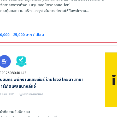
 จัดตารางการทำงาน สรุปยอดบัตรตอกและโอที
 กระตุ้นยอดขาย สร้างแรงจูงใจในการทำงานให้กับพนักงาน
 จัดทำStock ,Petty Cash, Inventory , Waste
งานอื่นๆที่ได้รับมอบหมาย
ุณสมบัติ
0,000 - 25,000 บาท / เดือน
 รับทุกเพศ, อายุ 20-35 ปี
 มีประสบการณ์ทำงาน 1-3 ปีขึ้นไป
 สามารถสื่อสารภาษาอังกฤษได้
 บุคลิกภาพดี ยิ้มเเย้มเเจ่มใส มีใจรักการบริการ มีไหวพริบ
 สามารถทำงานเป็นกะได้
T202608040143
ับสมัคร พนักงานแคชเชียร์ ร้านโรงสีโภชนา สาขา
าร์เก็ตเพลสนางลิ้นจี่
งานประจำ
กรุงเทพมหานคร
น้าที่ความรับผิดชอบ