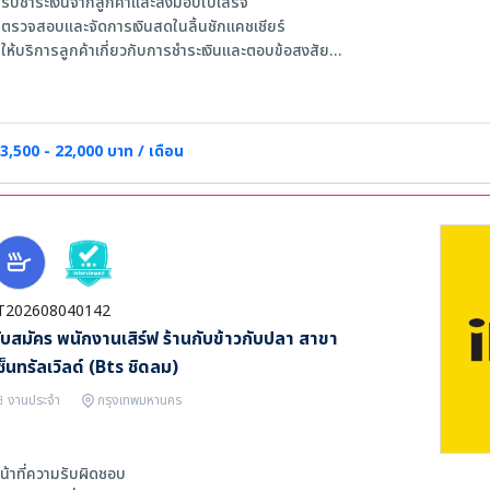
 รับชำระเงินจากลูกค้าและส่งมอบใบเสร็จ
 ตรวจสอบและจัดการเงินสดในลิ้นชักแคชเชียร์
 ให้บริการลูกค้าเกี่ยวกับการชำระเงินและตอบข้อสงสัย
 ใช้งานระบบ POS ในการทำรายการต่าง ๆ
 จัดทำรายงานยอดเงินประจำวัน
ุณสมบัติ
3,500 - 22,000 บาท / เดือน
 มีประสบการณ์ในตำแหน่งแคชเชียร์ 1-3 ปี
 เคยใช้ระบบ POS
 มีทักษะการสื่อสารและการให้บริการลูกค้าที่ดี
 ไม่มีรอยสักนอกร่มผ้า /ระเบิดหู /เจาะหูรูใหญ่
 สามารถทำงานภายใต้แรงกดดันและแก้ปัญหาเฉพาะหน้าได้ดี
T202608040142
ับสมัคร พนักงานเสิร์ฟ ร้านกับข้าวกับปลา สาขา
ซ็นทรัลเวิลด์ (Bts ชิดลม)
งานประจำ
กรุงเทพมหานคร
น้าที่ความรับผิดชอบ