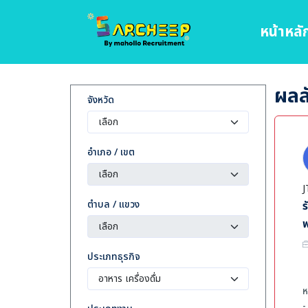
หน้าหลั
ผลลั
จังหวัด
อำเภอ / เขต
J
ตำบล / แขวง
ร
ประเภทธุรกิจ
ห
-