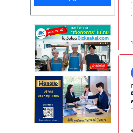
-
-
-
-
ค
-
1
-
-
J
ร
พ
ห