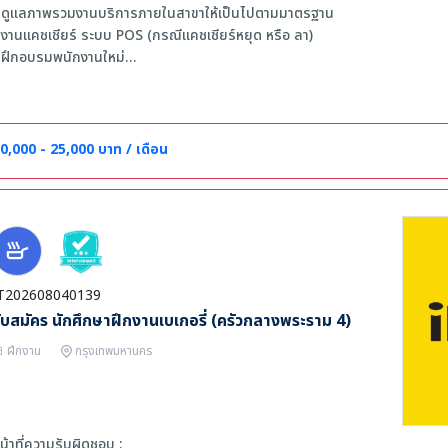
 ดูแลภาพรวมงานบริการภายในสาขาให้เป็นไปตามมาตรฐาน
 งานแคชเชียร์ ระบบ POS (กรณีแคชเชียร์หยุด หรือ ลา)
 ฝึกอบรมพนักงานใหม่
 จัดตารางพนักงาน
ุณสมบัติด้านความรู้และความสามารถ
 มีประสบการณ์ในตำแหน่งผู้จัดการฝึกหัด หรือ สูงกว่า ในสายร้านอาหาร 1 ปีขึ้น
0,000 - 25,000 บาท / เดือน
 บุคลิกภาพดี มีใจรักบริการ
 สามารถใช้เครื่องแคชเชียร์ระบบ POS หรืออื่นๆได้
 มีไหวพริบ สามารถเเก้ไขสถานการณ์เฉพาะหน้าได้ดี
T202608040139
ับสมัคร นักศึกษาฝึกงานเบเกอรี่ (ครัวกลางพระราม 4)
ฝึกงาน
กรุงเทพมหานคร
น้าที่ความรับผิดชอบ :