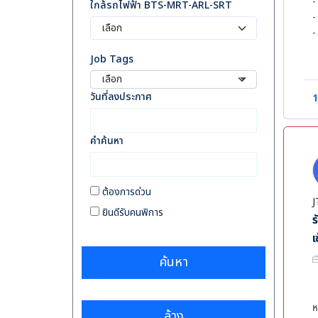
-
ใกล้รถไฟฟ้า BTS-MRT-ARL-SRT
-
-
-
Job Tags
-
เลือก
ค
วันที่ลงประกาศ
1
-
-
คำค้นหา
-
-
-
ต้องการด่วน
J
ยินดีรับคนพิการ
ร
เ
ค้นหา
ห
ล้าง