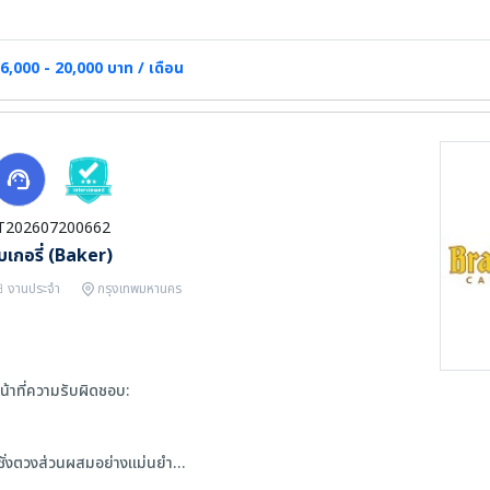
.ออกหนังสือรับรองการหักภาษี ณ ที่จ่ายตามมาตรา 50 ทวิฯ
.ตรวจสอบรายงานภาษีขาย/ภาษีซื้อประจำเดือน
.ตรวจเช็คการยื่นนำส่ง ภ.ง.ด.1,3,53 ทุกเดือน
6,000 - 20,000 บาท / เดือน
.ทำรายงานสรุปยื่นนำส่ง ภ.พ.30 ทุกเดือน /จัดทำ ภ.ง.ด.1ก, ภ.ง.ด.91
ุณสมบัติผู้สมัคร
. เพศชาย -หญิง อายุ 25 - 35 ปี
. วุฒิการศึกษา ปริญญาตรี สาขาบัญชี เกรดเฉลี่ย 2.5 ขึ้นไป
. บุคลิกภาพสมส่วน ใบหน้ายิ้มแย้ม
T202607200662
. มนุษย์สัมพันธ์ดี กล้าพูด กล้านำเสนอ
บเกอรี่ (Baker)
. ใช้งานโปรแกรม Express ได้ดี
. มีความระเอียดรอบคอบในการทำงานด้านบัญชี
งานประจำ
กรุงเทพมหานคร
. มีประสบการณ์งานบัญชีอย่างน้อย 1 - 2 ปี
. มีความรู้พื้นฐานเกี่ยวกับบัญชีภาษี เช่น ภ.ง.ด.1,3,53 ,ภ.พ.30,ภ.ง.ด.51,ภ.ง.ด
ละการบันทึกบัญชีในโปรแกรม Express
น้าที่ความรับผิดชอบ:
ชั่งตวงส่วนผสมอย่างแม่นยำ
อบขนมตามสูตร