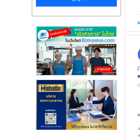
-
-
ค
ร
-
-
-
-
-
J
พ
ข
-
-
-
ห
-
-