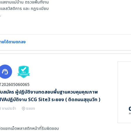
ูเเลงานเเม่บ้าน ตรวจพื้นที่งาน
ูเเลสวัสดิการ เเละ กฏระเบียบ
ุณสมบัติผู้สมัคร
. หญิง อายุ 25-45 ปี สุขภาพแข็งแรง
. วุฒิ ม.6 ขึ้นไป
. มีประสบการณ์ตามตำแหน่งงานอย่างน้อย 6 เดือน
ายได้ตามตกลง
. มีพาหนะสะดวกในการเดินทางมาทำงานด้วยตนเอง
. มีทักษะในการสื่อสาร ติดต่อประสานงาน
. ซื่อสัตย์ รับผิดชอบต่องานได้ดี
. ปฏิบัติตนตามกฏระเบียบได้ดี
. มีความรับผิดชอบสูง กระตือรือร้นในการทำงาน
T202605060065
ับสมัคร ผู้ปฏิบัติงานทดสอบพื้นฐานควบคุมคุณภาพ
VAปฏิบัติงาน SCG Site3 ระยอง ( ติดถนนสุขุมวิท )
งานประจำ
ระยอง
ัดเเยกเม็ดพลาสติกหน้าที่รับผิดชอบ