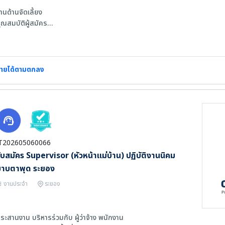
านด้านจัดเลี้ยง
ุณสมบัติผู้สมัคร
. หญิง ป.ุ6 ขึ้นไป อ่านเขียนไทยได้ดี
. อายุ 20 - 45 ปี
. พร้อมเริ่มงาน ทำโอทีได้
. รักงานบริการ กระตือรือร้น ในการทำงาน มนุษย์สัมพันธ์ดี
ายได้ตามตกลง
. สะดวกเดินทางไปปฏิบัติงาน
T202605060066
ับสมัคร Supervisor (หัวหน้าแม่บ้าน) ปฏิบัติงานนิคม
มาบตาพุด ระยอง
งานประจำ
ระยอง
ระสานงาน บริหารร่วมกับ ผู้ว่าจ้าง พนักงาน