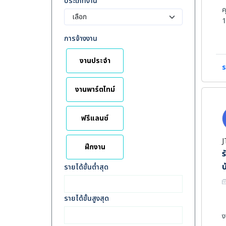
ประเภทงาน
ค
1
2
การจ้างงาน
3
4
งานประจำ
5
ร
งานพาร์ตไทม์
ฟรีแลนซ์
J
ฝึกงาน
ร
บ
รายได้ขั้นต่ำสุด
รายได้ขั้นสูงสุด
ง