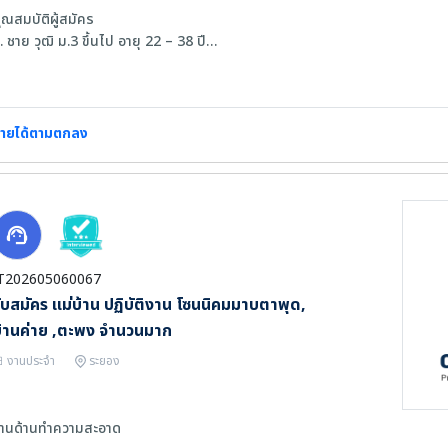
ุณสมบัติผู้สมัคร
. ชาย วุฒิ ม.3 ขึ้นไป อายุ 22 – 38 ปี
. มีพาหนะในการเดินทางมาทำงาน
. ปฏิบัติงาน จันทร์ ถึง ศุกร์ 7.30-16.30 น. (หยุด เสาร์,อาทิตย์)เเต่มีโอที 2 เเรง
. ปฏิบัติตนตามกฎข้อบังคับการทำงานได้ดี
. ไม่ยุ่งเกี่ยวกับยาเสพติดทุกชนิด
ายได้ตามตกลง
T202605060067
ับสมัคร แม่บ้าน ปฏิบัติงาน โซนนิคมมาบตาพุด,
้านค่าย ,ตะพง จำนวนมาก
งานประจำ
ระยอง
านด้านทำความสะอาด