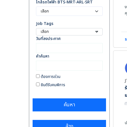
ใกล้รถไฟฟ้า BTS-MRT-ARL-SRT
ง
ค
1
Job Tags
2
เลือก
3
4
วันที่ลงประกาศ
ร
5
คำค้นหา
ต้องการด่วน
J
ยินดีรับคนพิการ
ร
ค้นหา
ป
ล้าง