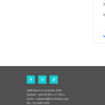
บ
ค
1
2
3
4
ร
5
บริษัทจัดหางาน มาฮอลโล จำกัด
วันจันทร์ - ศุกร์ 09.00 น.-17.00 น.
ติดต่อ :
support@5archeep.com
โทร : 02-049-1050