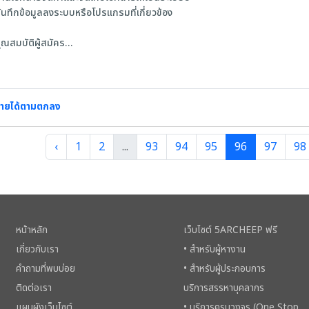
ันทึกข้อมูลลงระบบหรือโปรแกรมที่เกี่ยวข้อง
ุณสมบัติผู้สมัคร
. ชาย/หญิง อายุ 18-35 ปี สุขภาพแข็งแรง
. ปวส.สาขาบัญชี คอมพิวเตอร์
. ปฏิบัติงาน จันทร์ ถึง ศุกร์ (หยุด เสาร์,อาทิตย์) 7.30-16.30 น.
. ปฏิบัติตนตามกฎข้อบังคับการทำงานได้ดี
ายได้ตามตกลง
. ไม่ยุ่งเกี่ยวกับยาเสพติดทุกชนิด
‹
1
2
...
93
94
95
96
97
98
หน้าหลัก
เว็บไซต์ 5ARCHEEP ฟรี
เกี่ยวกับเรา
• สำหรับผู้หางาน
คำถามที่พบบ่อย
• สำหรับผู้ประกอบการ
ติดต่อเรา
บริการสรรหาบุคลากร
แผนผังเว็บไซต์
• บริการครบวงจร (One Stop