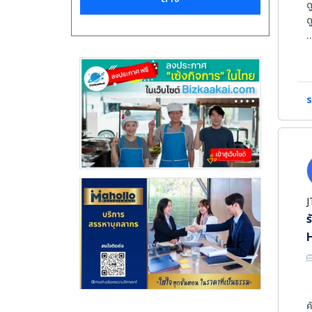
ด
ด
ค
1
2
3
ร
4
5
6
7
8
J
ร
H
ค