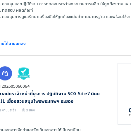
. ควบคุมและปฏิบัติงาน การทดสอบระหว่างกระบวนการผลิต ให้ถูกต้องตามแผนต
. ทดสอบ ผลิตภัณฑ์
. ควบคุมการดูแลรักษาเครื่องมือให้ถูกต้องแม่นยำตามมาตรฐาน และพร้อมใช้ง
. ทดสอบผลิตภัณฑ์ HVA อย่างถูกต้อง ปลอดภัย ทันตามความต้องการ
. ขึ้นรูปผลิตภัณฑ์ เพื่อทดสอบ
.เตรียมชิ้นงาน ขึ้นรูปชิ้นงาน
ายได้ตามตกลง
ุณสมบัติผู้สมัคร
1. ชาย อายุ 21 – 32 ปี วุฒิ ม.6 - ปวส. ทุกสาขา
. สามารถทำงานกะ 12 ชั่วโมงได้ (ทำ 4 หยุด 2 ) 7.30 20.00 น. และ 19.30 – 7.
. สุขภาพแข็งแรง มีความตั้งใจทำงาน มีพาหนะในการเดินทางมาทำงาน
. ใช้ Microsoft Excel ได้ อ่าน เขียน ภาษาอังกฤษได้บ้าง
. ปฏิบัติตนอยู่ในกฎข้อบังคับการทำงานได้ดี
T202605060064
. ปฏิบัติตนตามกฎระเบียบได้ดี
ับสมัคร เจ้าหน้าที่ธุรการ ปฏิบัติงาน SCG Site7 นิคม
IL เยื้องสวนสมุนไพรพระเทพฯ ระยอง
งานประจำ
ระยอง
้านเอกสารจัดทำและจัดเก็บเอกสารให้เป็นระเบียบ