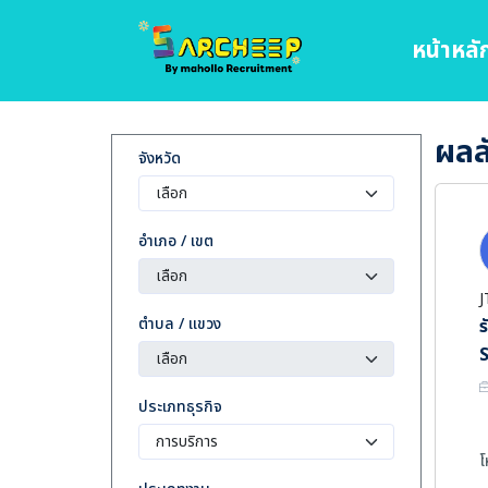
หน้าหลั
ผลลั
จังหวัด
อำเภอ / เขต
J
ตำบล / แขวง
ร
S
ประเภทธุรกิจ
โ