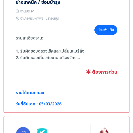
ช่างเทคนิค / ซ่อมบำรุง
งานประจำ
อำเภอศรีมหาโพธิ, ปราจีนบุรี
อ่านเพิ่มเติม
รายละเอียดงาน:
1. รับผิดชอบตรวจเช็คและเปลี่ยนแบร์ลิ่ง
2. รับผิดชอบเกี่ยวกับงานเครื่องจักร
3. รับผิดชอบงาน PM เช่น เติมจารบี ลูกปืน มอเตอร์ ฟัน
เฟือง เกียร์
ต้องการด่วน
4. รับผิดชอบดูแลงานเชื่อมที่เกี่ยวข้องกับไลน์ผลิต
5. รับผิดชอบการซ่อมบำรุงแม่พิมพ์เหล็กและแม่พิมพ์
พลาสติก
รายได้ตามตกลง
6. ประกอบและซ่อมบำรุงปั๊มอุตสาหกรรม
7. งานอื่นๆที่ได้รับมอบหมายจากผู้บังคับบัญชา
วันที่อัปเดต : 05/03/2026
คุณสมบัติผู้สมัคร:
-เพศชาย