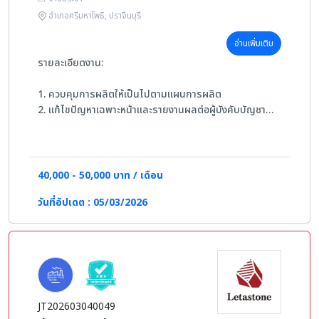
อำเภอศรีมหาโพธิ, ปราจีนบุรี
อ่านเพิ่มเติม
รายละเอียดงาน:
1. ควบคุมการผลิตให้เป็นไปตามแผนการผลิต
2. แก้ไขปัญหาเฉพาะหน้าและรายงานผลต่อผู้บังคับบัญชา
3. ปฏิบัติงานอื่นๆ ตามที่ได้รับมอบหมาย
คุณสมบัติผู้สมัคร:
40,000 - 50,000 บาท / เดือน
-เพศชาย
วันที่อัปเดต : 05/03/2026
-วุฒิการศึกษา ปวส. หรือมีประสบการณ์โรงงาน 2 ปี ขึ้นไป
-อายุ 27-40 ปี
-สามารถใช้คอมพิวเตอร์ Microsoft Office ได้
-มีทักษะ ฟัง พูด อ่าน เขียน ได้ครบทั้ง 2 ภาษา
JT202603040049