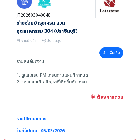
-อายุ 25-40 ปี
-วุฒิการศึกษา ปวช/ปวส. ขึ้นไปหรือสาขาที่เกี่ยวข้อง
JT202603040048
-มีประสบการณ์ทางด้านงานซ่อม 1-3 ปี
ช่างซ่อมบำรุงเครน สวน
-สามารถทำงานเป็นกะได้
-สามารถปฏิบัติงาน 6 วัน/สัปดาห์ได้
อุตสาหกรรม 304 (ปราจีนบุรี)
งานประจำ
ปราจีนบุรี
อ่านเพิ่มเติม
รายละเอียดงาน:
1. ดูแลเครน PM เครนตามแผนที่กำหนด
2. ซ่อมและแก้ไขปัญหาที่เกิดขึ้นกับเครน
3. ปฏิบัติงานตามที่ได้รับมอบหมาย
ต้องการด่วน
คุณสมบัติผู้สมัคร:
-วุฒิ ปวช. - ปวส. สาขาวิชา เครื่องกล แมคคาทรอนิกส์ ช่าง
รายได้ตามตกลง
กลโรงงาน ช่างไฟฟ้าหรือ สาขาช่างอื่นๆที่เกี่ยวข้อง
-มีประสบการณ์ในการทำงานด้านช่างเครนอย่างน้อย 1 ปี
วันที่อัปเดต : 05/03/2026
-สามารถทำงานในที่สูง และทำงานกลางแจ้งได้