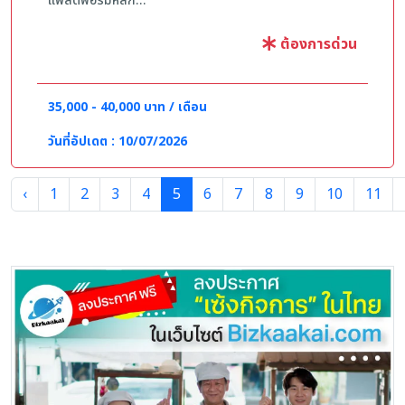
แพลตฟอร์มหลัก
2. สามารถใช้งาน Facebook ในรูปแบบการลงโฆษณาแบบ
Instant Page และ Web ได้
ต้องการด่วน
3. วิเคราะห์ผลลัพธ์ของโฆษณา และวางกลยุทธ์การลง
โฆษณาตามข้อมูล เพื่อเพิ่มประสิทธิภาพโดยรวม
4. วิเคราะห์คอนเทนต์ที่ใช้ในการโฆษณา และให้ Feedback
35,000 - 40,000 บาท / เดือน
กับทีมคอนเทนต์ได้อย่างมีประสิทธิภาพ
5. ดูแลการจัดการหลังบ้านและรวบรวมข้อมูล จัดเก็บสถิติ
วันที่อัปเดต : 10/07/2026
การลงโฆษณาจากแพลตฟอร์มต่าง ๆ และรายงานให้หัวหน้า
ทราบ
‹
1
2
3
4
5
6
7
8
9
10
11
6. ติดตามและวิเคราะห์ผลลัพธ์ของแคมเปญโฆษณาอย่างต่อ
เนื่อง
7. ปฏิบัติงานตามที่ผู้จัดการมอบหมาย
คุณสมบัติ
1. มีประสบการณ์ด้านการยิงโฆษณา Meta อย่างน้อย 1 ปี
ขึ้นไป และหากมีประสบการณ์ด้านโฆษณาแบบเก็บข้อมูล
ลูกค้า (Lead Generation) จะพิจารณาเป็นพิเศษ
2. สามารถใช้งานโปรแกรมในชุด Office ได้เป็นอย่างดี
3. มีทักษะด้านการวิเคราะห์ข้อมูล การสรุป และจัดระบบ
ข้อมูล พร้อมทั้งมีความสามารถในการสื่อสารและประสาน