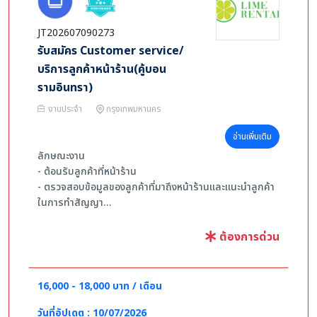
JT202607090273
รับสมัคร Customer service/
บริการลูกค้าหน้าร้าน(คู้บอน
รามอินทรา)
งานประจำ
กรุงเทพมหานคร
อ่านเพิ่มเติม
ลักษณะงาน
- ต้อนรับลูกค้าที่หน้าร้าน
- ตรวจสอบข้อมูลของลูกค้าที่มาถึงหน้าร้านและแนะนำลูกค้า
ในการทำสัญญา
- ลงทะเบียนให้เสร็จสิ้นและรับความคิดเห็นเกี่ยวกับกระบวน
การเซ็นต์สัญญา
ต้องการด่วน
- ตรวจสอบหมายเลขโทรศัพท์ของลูกค้าให้ตรงกับหมายเลข
ทีระบุไว้ในระบบ
- กระทบยอดและสรุปรายรับรายจ่ายประจำวัน
16,000 - 18,000 บาท / เดือน
คุณสมบัติ
วันที่อัปเดต : 10/07/2026