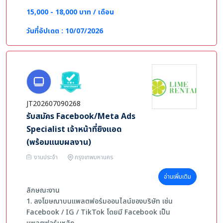
คุณสมบัติ
15,000 - 18,000 บาท / เดือน
-อายุไม่เกิน 30 ปี
-การศึกษาไม่ต่ำกว่าระดับมัธยมศึกษาตอนปลาย（ม.6）
วันที่อัปเดต : 10/07/2026
-มีใจรักการบริการ สามารถแก้ไขปัญหาเฉพาะหน้าได้
สามารถรับแรงกดดันได้ดี
-มีความรับผิดชอบและความละเอียดรอบคอบในการทำงาน
-รอบคอบและทำงานละเอียด มีมนุษยสัมพันธ์ดี และทำงาน
เป็นทีมได้
-หากมีประสบการณ์ด้านขายออนไลน์ (E-commerce) หรือ
JT202607090268
มีประสบการณ์งานบริการหลังการขาย จะได้รับการพิจารณา
รับสมัคร Facebook/Meta Ads
เป็นพิเศษ
Specialist เจ้าหน้าที่ยิงแอด
(พร้อมแนบผลงาน)
งานประจำ
กรุงเทพมหานคร
อ่านเพิ่มเติม
ลักษณะงาน
1. ลงโฆษณาบนแพลตฟอร์มออนไลน์ของบริษัท เช่น
Facebook / IG / TikTok โดยมี Facebook เป็น