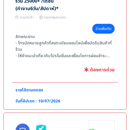
ภายใต้ความกดดันและทำงานได้อย่างรวดเร็ว
รวม 25000+ /เดือน
- หากมีประสบการณ์ด้านงานบริการลูกค้า งานธุรการ งาน
(ทำงาน6วัน/สัปดาห์)*
ประสานงาน หรือการดูแลลูกค้า จะพิจารณาเป็นพิเศษ
งานประจำ
กรุงเทพมหานคร
อ่านเพิ่มเติม
ลักษณะงาน
- โทรนัดหมายลูกค้าที่ลงทะเบียนออนไลน์เพื่อนัดรับสินค้าที่
ร้าน
- ให้คำแนะนำเกี่ยวกับโปรโมชั่นและเงื่อนไขการผ่อนชำระ
- ติดตามผลและรายงงานความคืบหน้าการขาย
- บรรลุเป้าหมายยอดขายรายเดือนที่กำหนด
ต้องการด่วน
คุณสมบัติ
- ทุกเพศ / อายุ 20 ปีขึ้นไป
รายได้ตามตกลง
- วุฒิ ม.6, ปวช. – ปริญญาตรี
- รับแรงกดดันได้ดีและทำงานได้เร็ว
วันที่อัปเดต : 10/07/2026
- มีมนุษยสัมพันธ์ดีและทำงานเป็นทีมได้
- ใช้คอมพิวเตอร์และระบบออนไลน์พื้นฐาน（CRM,Google
Sheets）