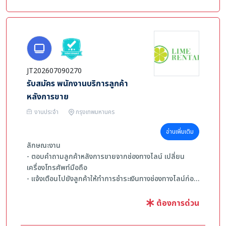
- อายุ 20 ปีขึ้นไป
- ขยันเรียนรู้ / อดทน / มีความอ่อนโยน / มีทักษะในการ
สื่อสารที่ดี
- หากพูดภาษาจีนได้หรือมีประสบการณ์ด้านการบริการลูกค้า
จะพิจารณาเป็นพิเศษ
- คุ้นเคยและเชี่ยวชาญกระบวนการและกฎระเบียบต่างๆ ของ
JT202607090270
องค์กร และสามารถให้บริการอย่างถูกต้องและเป็นมืออาชีพ
รับสมัคร พนักงานบริการลูกค้า
แก่ลูกค้าได้
หลังการขาย
งานประจำ
กรุงเทพมหานคร
อ่านเพิ่มเติม
ลักษณะงาน
- ตอบคำถามลูกค้าหลังการขายจากช่องทางไลน์ เปลี่ยน
เครื่องโทรศัพท์มือถือ
- แจ้งเตือนไปยังลูกค้าให้ทำการชำระเงินทางช่องทางไลน์ก่อน
ถึงงวดชำระและส่งการแจ้งเตือนทาง SMS
- บันทึกความคืบหน้าเรื่องการชำระหนี้และติดตามลูกค้าที่ยัง
ต้องการด่วน
ค้าง ชำระ