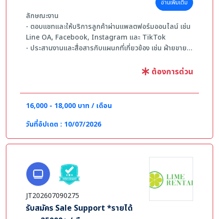
อ่านเพิ่มเติม
ลักษณะงาน
- ตอบแชทและให้บริการลูกค้าผ่านแพลตฟอร์มออนไลน์ เช่น
Line OA, Facebook, Instagram และ TikTok
- ประสานงานและสื่อสารกับแผนกที่เกี่ยวข้อง เช่น ฝ่ายขาย
และฝ่ายบริการหลังการขาย
- ปฏิบัติงานอื่น ๆ ตามที่ได้รับมอบหมายจากผู้บังคับบัญชา
ต้องการด่วน
- ทำงานสัปดาห์ละ 6 วัน เวลาทำงาน 08:00–16:00 และ
14:00–22:00 (สลับวันหยุดระหว่างวันเสาร์หรือวันอาทิตย์ใน
แต่ละสัปดาห์)
16,000 - 18,000 บาท / เดือน
คุณสมบัติ
วันที่อัปเดต : 10/07/2026
- วุฒิการศึกษา ระดับมัธยมศึกษาตอนปลาย / ปวช. หรือสูง
กว่า (ปวส. / ปริญญาตรี)
- สามารถใช้งานคอมพิวเตอร์และระบบออนไลน์พื้นฐานได้
- ใช้งานโซเชียลมีเดียได้คล่อง เช่น Facebook, Line OA,
Instagram, TikTok
- มีทักษะการสื่อสารและมนุษยสัมพันธ์ที่ดี มีใจรักงานบริการ
JT202607090275
และสามารถทำงานเป็นทีมได้
รับสมัคร Sale Support *รายได้
- ทำงานละเอียดรอบคอบ มีความรับผิดชอบ สามารถทำงาน