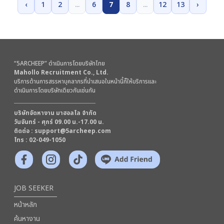
‹
1
2
...
6
7
8
...
12
13
›
2. อยู่ระหว่างการศึกษา ภาคปวช, ภาคปวส, ภาคปริญญาตรี ใน
สาขาที่เกี่ยวข้อง
3. ฝึกงานวันจันทร์ - วันศุกร์ ระยะเวลาอย่างน้อย 3 เดือนขึ้นไป
4. มีมนุษย์สัมพันธ์ที่ดี เข้ากับบุคคลอื่นง่าย
5. มีความละเอียด รอบคอบ และตรงต่อเวลา
“5ARCHEEP” ดำเนินการโดยบริษัทไทย
6. มีความอดทน ขยันหมั่นเพียร
Mahollo Recruitment Co., Ltd.
7. มีความรับผิดชอบต่อหน้าที่และองค์กร
บริการด้านการสรรหาบุคลากรที่นำเสนอในหน้านี้ก็ให้บริการและ
ดำเนินการโดยบริษัทเดียวกันเช่นกัน
บริษัทจัดหางาน มาฮอลโล จำกัด
วันจันทร์ - ศุกร์ 09.00 น.-17.00 น.
ติดต่อ :
support@5archeep.com
โทร : 02-049-1050
JOB SEEKER
หน้าหลัก
ค้นหางาน