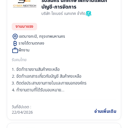
รับสมัคร นักศึกษาฝึกงานแผนก
หรือสาขาที่เกี่ยวข้อง
บัญชี-การจัดการ
3. มีความรับผิดชอบในหน้าที่ มีวินัย ตรงต่อเวลา
บริษัท ไซเบอร์ เนกเทค จำกัด
4. มีทัศนคติที่ดีในการทำงาน และมีใจรักในงานบริการลูกค้า
5. มีไหวพริบ , มีความกระตือรือร้น พร้อมเรียนรู้สิ่งใหม่ๆ ตลอด
งานมาแรง
เวลา
6. มีมนุษย์สัมพันธ์ที่ดี มีความอดทน ซื่อสัตย์ สุจริต
เขตบางกะปิ, กรุงเทพมหานคร
รายได้ตามตกลง
ฝึกงาน
รับคนไทย
1. จัดทำรายงานสินค้าคงเหลือ
2. จัดทำเอกสารเกี่ยวกับบัญชี สินค้าคงเหลือ
3. ติดต่อประสานงานภายในและภายนอกองค์กร
4. ทำงานตามที่ได้รับมอบหมาย
คุณสมบัติผู้สมัคร
วันที่อัปเดต :
1. ศึกษาอยู่ในภาควิชาคอมพิวเตอร์ธุรกิจ, การจัดการ, การบัญชี
อ่านเพิ่มเติม
22/04/2026
หรือวิชาที่เกี่ยวข้อง
2. อยู่ระหว่างการศึกษา ภาคปวช, ภาคปวส, ภาคปริญญาตรี ใน