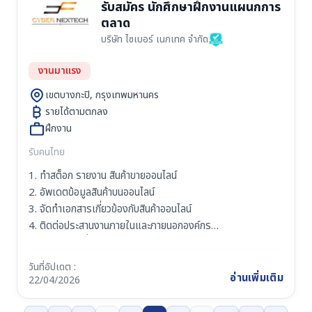
รับสมัคร นักศึกษาฝึกงานแผนกการ
สาขาที่เกี่ยวข้อง
ตลาด
3. ฝึกงานวันจันทร์ - วันศุกร์ ระยะเวลาอย่างน้อย 3 เดือนขึ้นไป
บริษัท ไซเบอร์ เนกเทค จำกัด
4. มีมนุษย์สัมพันธ์ที่ดี เข้ากับบุคคลอื่นง่าย
5. มีความละเอียด รอบคอบ และตรงต่อเวลา
งานมาแรง
6. มีความอดทน ขยันหมั่นเพียร
7. มีความรับผิดชอบต่อหน้าที่และองค์กร
เขตบางกะปิ, กรุงเทพมหานคร
รายได้ตามตกลง
ฝึกงาน
รับคนไทย
1. ทำสต็อก รายงาน สินค้าขายออนไลน์
2. อัพเดตข้อมูลสินค้าบนออนไลน์
3. จัดทำเอกสารเกี่ยวข้องกับสินค้าออนไลน์
4. ติดต่อประสานงานภายในและภายนอกองค์กร
5. ทำงานตามที่ได้รับมอบหมาย
วันที่อัปเดต :
คุณสมบัติผู้สมัคร
อ่านเพิ่มเติม
22/04/2026
1. ศึกษาอยู่ในภาควิชาเทคโนโลยีสารสนเทศ, การตลาด, การ
จัดการ หรือวิชาที่เกี่ยวข้อง