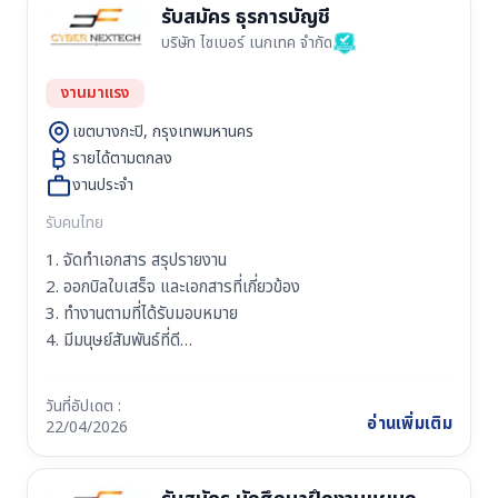
รับสมัคร ธุรการบัญชี
- มีประสบการณ์ขายลูกค้าองค์กร (B2B Sales) และสามารถนำ
3. มีความรับผิดชอบในหน้าที่ มีวินัย ตรงต่อเวลา
เสนอสินค้าเชิงเทคนิค (Technical Products) หรือโซลูชัน
บริษัท ไซเบอร์ เนกเทค จำกัด
4. มีทัศนคติที่ดีในการทำงาน และมีใจรักในงานบริการลูกค้า
(Solution Sales) ได้
5. มีไหวพริบ , มีความกระตือรือร้น พร้อมเรียนรู้สิ่งใหม่ๆ ตลอด
งานมาแรง
- หากมีประสบการณ์ในกลุ่มธุรกิจ Automation, System
เวลา
Integrator (SI), Software Solution, IT Solution, ERP,
6. มีมนุษย์สัมพันธ์ที่ดี มีความอดทน ซื่อสัตย์ สุจริต
เขตบางกะปิ, กรุงเทพมหานคร
WMS, MES, Barcode/RFID Solution, Warehouse &
รายได้ตามตกลง
Logistics Solution, Industrial Equipment หรือ
งานประจำ
Machinery
รับคนไทย
- มีทักษะการนำเสนอ การเจรจาต่อรอง และการสร้างความ
สัมพันธ์กับลูกค้า
1. จัดทำเอกสาร สรุปรายงาน
- สามารถเรียนรู้ข้อมูลเชิงเทคนิคของสินค้า ระบบ และโซลูชันได้
2. ออกบิลใบเสร็จ และเอกสารที่เกี่ยวข้อง
- มีทักษะการวิเคราะห์ แก้ไขปัญหา และบริหารจัดการงานได้ดี
3. ทำงานตามที่ได้รับมอบหมาย
- บุคลิกภาพดี มีความกระตือรือร้น มุ่งเน้นผลลัพธ์ และสามารถ
4. มีมนุษย์สัมพันธ์ที่ดี
ทำงานเป็นทีมได้
5. มีความละเอียด รอบคอบ
- มีรถยนต์ส่วนตัวและใบอนุญาตขับขี่รถยนต์
วันที่อัปเดต :
- สามารถเดินทางเข้าพบลูกค้าและปฏิบัติงานต่างจังหวัดได้
คุณสมบัติผู้สมัคร
อ่านเพิ่มเติม
22/04/2026
1. เพศหญิง อายุ 20 - 30 ปี
วันทำงาน : จันทร์ - ศุกร์ เวลา 08:30 - 18:00 วันหยุด เสาร์ -
2. วุฒิการศึกษา ปวช. - ปริญญาตรี สาขาการบัญชี การจัดการ
อาทิตย์