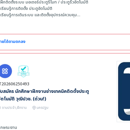
 ฝึกติดตั้งระบบ มอเตอร์ประตูรีโมท / ประตูรั้วอัตโนมัติ
 เรียนรู้การติดตั้ง ประตูอัตโนมัติ
 เรียนรู้การเดินระบบ และติดตั้งอุปกรณ์ควบคุม
 ฝึกงานร่วมกับช่างผู้เชี่ยวชาญในสถานที่จริง
ุณสมบัติผู้สมัคร
 กำลังศึกษาในสาขา ไฟฟ้า / อิเล็กทรอนิกส์ / เมคคาทรอนิกส์ / ช่างเทคนิค หรือสา
ายได้ตามตกลง
 ขยัน อดทน และสนใจงานช่าง
 สามารถเดินทางไปทำงานหน้างานได้
T202606250493
ับสมัคร นักศึกษาฝึกงานช่างเทคนิคติดตั้งประตู
ัตโนมัติ วุฒิปวช. (ด่วน!)
งานประจำ,ฝึกงาน
นครปฐม
ักษณะงาน