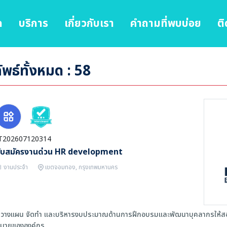
ก
บริการ
เกี่ยวกับเรา
คำถามที่พบบ่อย
ติ
พธ์ทั้งหมด : 58
T202607120314
รับสมัครงานด่วน HR development
งานประจำ
เขตจอมทอง, กรุงเทพมหานคร
 วางแผน จัดทำ และบริหารงบประมาณด้านการฝึกอบรมและพัฒนาบุคลากรให้สอ
มายขององค์กร