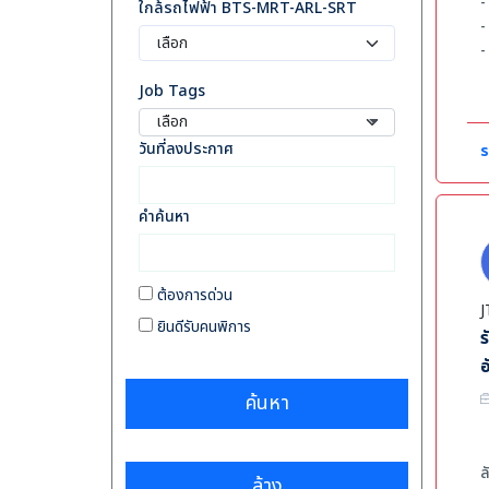
-
ใกล้รถไฟฟ้า BTS-MRT-ARL-SRT
-
-
-
-
-
-
-
Job Tags
-
เลือก
ค
-
วันที่ลงประกาศ
ร
เ
-
-
คำค้นหา
ต้องการด่วน
J
ยินดีรับคนพิการ
ร
อ
ค้นหา
ล
ล้าง