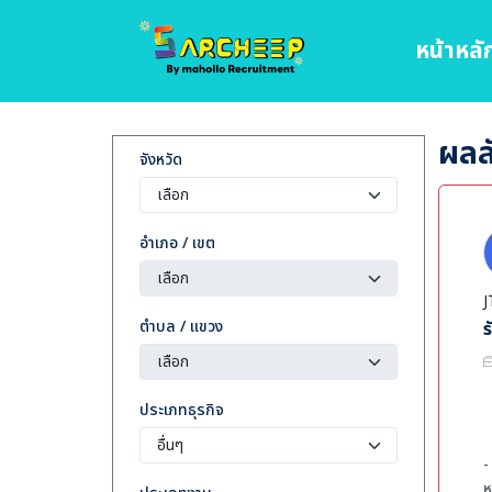
หน้าหลั
ผลลั
จังหวัด
อำเภอ / เขต
J
ตำบล / แขวง
ประเภทธุรกิจ
-
ห