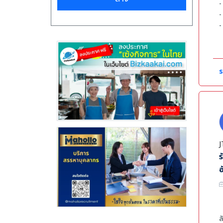
-
-
-
-
ค
-
ร
-
-
J
ร
อ
ล