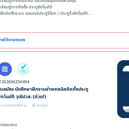
 เรียนรู้การเดินระบบ และติดตั้งอุปกรณ์ควบคุม
 มีทักษะการสื่อสาร การประสานงาน และการจัดการงานอย่างเป็นระบบ
 เรียนรู้การติดตั้ง ประตูอัตโนมัติ
 สามารถใช้งาน Microsoft Word, Excel และ PowerPoint ได้เป็นอย่างดี
 ฝึกติดตั้งระบบ มอเตอร์ประตูรีโมท / ประตูรั้วอัตโนมัติ
 สามารถจัดทำเอกสาร วิเคราะห์ข้อมูล และจัดทำรายงานด้าน HR ได้
 ฝึกงานร่วมกับช่างผู้เชี่ยวชาญในสถานที่จริง
 มีทัศนคติที่ดี สามารถทำงานร่วมกับผู้อื่นได้ดี
 หากมีประสบการณ์ใช้งานโปรแกรม HumanSoft จะได้รับการพิจารณาเป็นพิเ
ุณสมบัติผู้สมัคร
 กำลังศึกษาในสาขา ไฟฟ้า / อิเล็กทรอนิกส์ / เมคคาทรอนิกส์ / ช่างเทคนิค หรือสา
ายได้ตามตกลง
วลาทำงาน : วันจันทร์–วันเสาร์ เวลา 09:00–18:00 น.
 ขยัน อดทน และสนใจงานช่าง
 สามารถเดินทางไปทำงานหน้างานได้
T202606250494
ับสมัคร นักศึกษาฝึกงานช่างเทคนิคติดตั้งประตู
ัตโนมัติ วุฒิปวส. (ด่วน!)
งานประจำ,ฝึกงาน
นครปฐม
ักษณะงาน