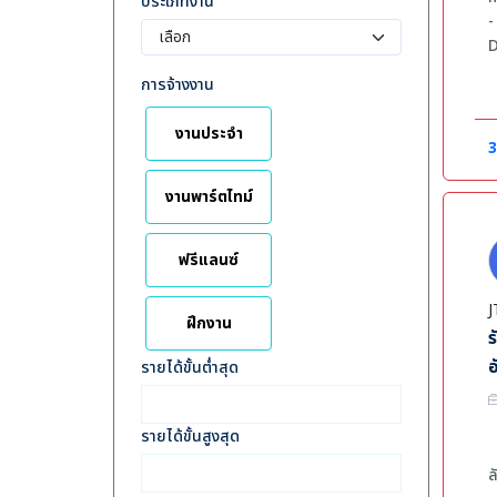
ประเภทงาน
-
D
-
การจ้างงาน
ส
-
งานประจำ
พ
3
-
ก
งานพาร์ตไทม์
-
เ
ฟรีแลนซ์
-
-
J
-
ฝึกงาน
ร
ค
อ
รายได้ขั้นต่ำสุด
-
-
รายได้ขั้นสูงสุด
-
-
ล
พ