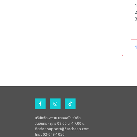
1
2
3
4
5
6
7
1
ค
1
2
3
4
5
6
7
8
บริษัทจัดหางาน มาฮอลโล จำกัด
9
วันจันทร์ - ศุกร์ 09.00 น.-17.00 น.
ติดต่อ :
support@5archeep.com
โทร : 02-049-1050