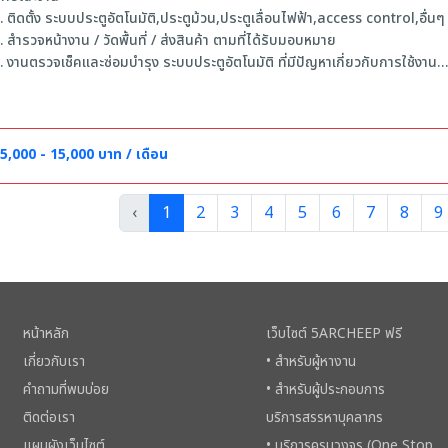
. ติดตั้ง ระบบประตูอัตโนมัติ,ประตูม้วน,ประตูเลื่อนไฟฟ้า,access control,อื่นๆ
. สำรวจหน้างาน / วัดพื้นที่ / ส่งสินค้า ตามที่ได้รับมอบหมาย
. งานตรวจเช็คเเละซ่อมบำรุง ระบบประตูอัตโนมัติ ที่มีปัญหาเกี่ยวกับการใช้งาน
. ตรวจสอบวงจรแผงอิเล็คทรอนิคส์ เช็คอุปกรณ์
. รายงานผลการทำงาน รวมถึงปัญหาที่พบในแต่ละวัน
. ความสามารถในการทำงานเป็นทีมและประสานงานกับผู้อื่นในองค์กร
. งานอื่น ๆ ที่ได้รับมอบหมาย
5,000 - 15,000 บาท / เดือน
ุณสมบัติผู้สมัคร
‹
1
2
3
4
5
6
7
8
9
. อายุ 18 - 45 ปี
. ไม่มีโรคประจำตัว
. วุฒิการศึกษา ม.3 ขึ้นไปในสาขาที่เกี่ยวข้อง
. สามารถเดินทางออกต่างจังหวัดได้ บางครั้ง
. มีทักษะเชิงช่าง สามารถแก้ปัญหาเฉพาะหน้าได้เป็นอย่างดี
. หากมีประสบการณ์ด้านงานเหล็ก กระจกอลูมิเนียม (พิจารณาเป็นพิเศษ)
หน้าหลัก
เว็บไซต์ 5ARCHEEP ฟรี
. มีความรู้ มีทักษะในการแก้ปัญหา ชอบค้นคว้าศึกษาอุปกรณ์อิเล็กทรอนิกส์
เกี่ยวกับเรา
• สำหรับผู้หางาน
. มีความรับผิดชอบต่อหน้าที่ มีความละเอียดรอบคอบ ช่างสังเกตุ
คำถามที่พบบ่อย
• สำหรับผู้ประกอบการ
. ขับรถยนต์เกียร์ธรรมดาได้ มีใบอนุญาตขับขี่รถยนต์
ติดต่อเรา
บริการสรรหาบุคลากร
แผนผังเว็บไซต์
• บริการครบวงจร (One Stop